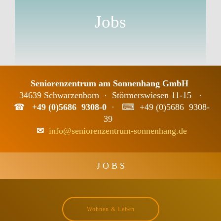
Jobs
Seniorenzentrum am Sonnenhang GmbH
34639 Schwarzenborn · Störmerswiesen 11-15 ·
☎
+49 (0)5686 9308-0
· ⌨
+49 (0)5686 9308-
39
✉
info@seniorenzentrum-sonnenhang.de
J O B S
Wohnen & Leben